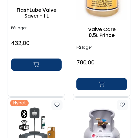
Verktøy for tak
FlashLube Valve
Saver - 1 L
Artikler
På lager
Valve Care
0,5L Prince
Alle produkter
432,00
På lager
780,00
Nyhet