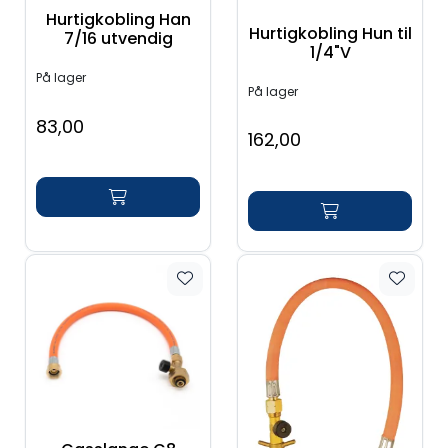
Verktøy for tak
Hurtigkobling Han
Hurtigkobling Hun til
7/16 utvendig
1/4"V
Artikler
På lager
På lager
83,00
Alle produkter
162,00