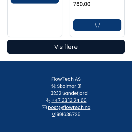
780,00
Vis flere
FlowTech AS
Skolmar 31
3232 Sandefjord
+47 33 13 24 60
post@flowtech.no
991638725