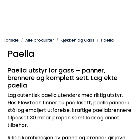
Skip to main content
Gassovner
Forside
Alle produkter
Kjøkken og Gass
Paella
Koblingsmatriell
Paella
Regulatorer
Paella utstyr for gass – panner,
brennere og komplett sett. Lag ekte
Terrassevarmere
paella
Marine & Caravan
Lag autentisk paella utendørs med riktig utstyr.
Hos FlowTech finner du paellasett, paellapanner i
stål og emaljert utførelse, kraftige paellabrennere
Alarm/Sikkerhet
tilpasset 30 mbar propan samt lokk og annet
tilbehør.
Oppvarming
Riktig kombinasjon av panne og brenner gir jevn