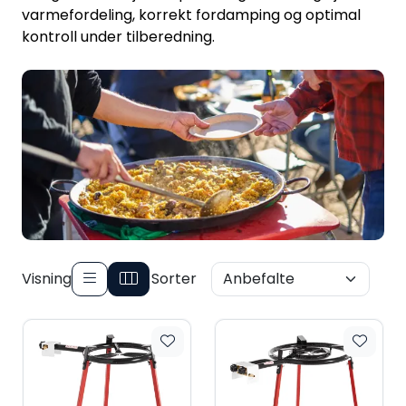
varmefordeling, korrekt fordamping og optimal
Verktøy for tak
kontroll under tilberedning.
Artikler
Alle produkter
Visning
Sorter