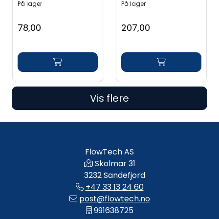
På lager
På lager
78,00
207,00
Vis flere
FlowTech AS
Skolmar 31
3232 Sandefjord
+47 33 13 24 60
post@flowtech.no
991638725