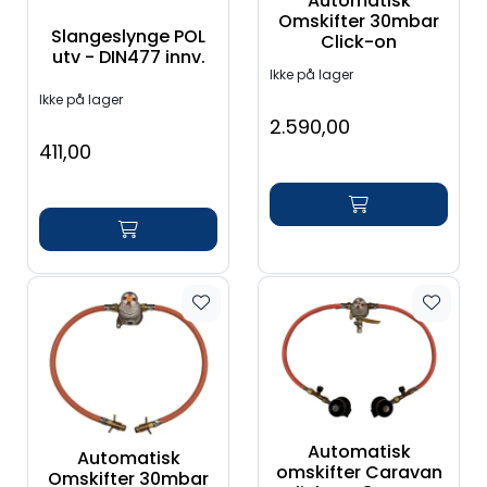
Automatisk
Verktøy for tak
Omskifter 30mbar
Slangeslynge POL
Click-on
utv - DIN477 innv.
Ikke på lager
Artikler
Ikke på lager
2.590,00
Alle produkter
411,00
Automatisk
Automatisk
omskifter Caravan
Omskifter 30mbar