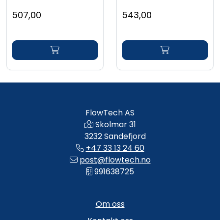
507,00
543,00
FlowTech AS
Skolmar 31
3232 Sandefjord
+47 33 13 24 60
post@flowtech.no
991638725
Om oss