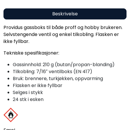
Beskrivelse
Providus gassboks til både proff og hobby brukeren.
Selvstengende ventil og enkel tilkobling. Flasken er
ikke fyllbar.
Tekniske spesifikasjoner:
Gassinnhold: 210 g (butan/propan-blanding)
Tilkobling: 7/16″ ventilboks (EN 417)
Bruk: brennere, turkjøkken, oppvarming
Flasken er ikke fyllbar
Selges i stykk
24 stk i esken