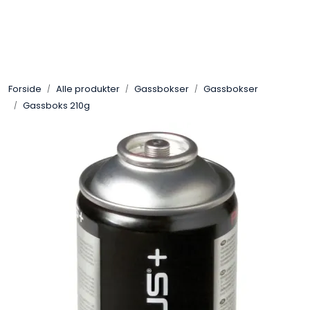
Skip to main content
Gassovner
Forside
Alle produkter
Gassbokser
Gassbokser
Koblingsmatriell
Gassboks 210g
Regulatorer
Terrassevarmere
Marine & Caravan
Alarm/Sikkerhet
Oppvarming