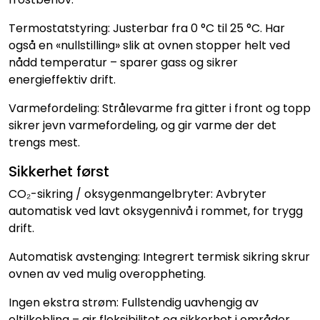
Termostatstyring: Justerbar fra 0 °C til 25 °C. Har
også en «nullstilling» slik at ovnen stopper helt ved
nådd temperatur – sparer gass og sikrer
energieffektiv drift.
Varmefordeling: Strålevarme fra gitter i front og topp
sikrer jevn varmefordeling, og gir varme der det
trengs mest.
Sikkerhet først
CO₂-sikring / oksygenmangelbryter: Avbryter
automatisk ved lavt oksygennivå i rommet, for trygg
drift.
Automatisk avstenging: Integrert termisk sikring skrur
ovnen av ved mulig overoppheting.
Ingen ekstra strøm: Fullstendig uavhengig av
eltilkobling – gir fleksibilitet og sikkerhet i områder