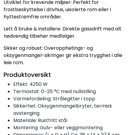
Utviklet for krevende miljøer: Perfekt for
frostbeskyttelse i drivhus, uisolerte rom eller i
hyttestrømfrie områder.
Lett å bruke & installere: Direkte gassdrift med alt
nødvendig tilbehør medfølger.
Sikker og robust: Overopphetings- og
oksygenmangel-sikringer gir ekstra trygghet i alle
leie rom.
Produktoversikt
Effekt: 4250 W
Termostat: 0–25 °C med nullstilling
Varmefordeling: Strålegitter i topp
Sikkerhet: Oksygenmangelbryter, termisk
avstenging
Materiale: Rustfritt stål
Montering: Gulv- eller veggmontering
Dimensjoner: (L × D × H) Ca. 36 × 14 × 37,5 cm