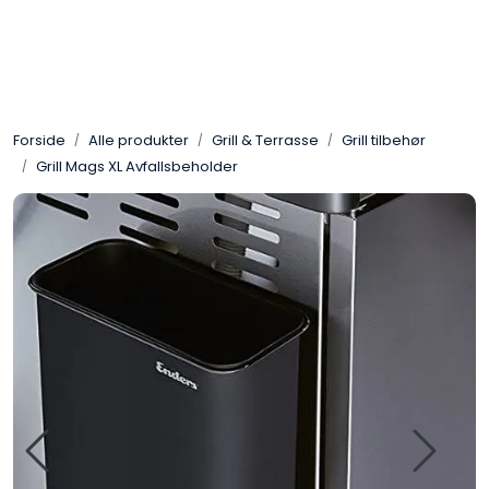
Skip to main content
Gassovner
Forside
Alle produkter
Grill & Terrasse
Grill tilbehør
Koblingsmatriell
Grill Mags XL Avfallsbeholder
Regulatorer
Terrassevarmere
Marine & Caravan
Alarm/Sikkerhet
Oppvarming