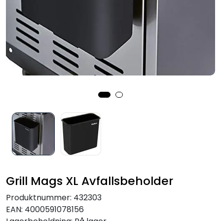
Verktøy for tak
Artikler
Alle produkter
Grill Mags XL Avfallsbeholder
Produktnummer:
432303
EAN:
4000591078156