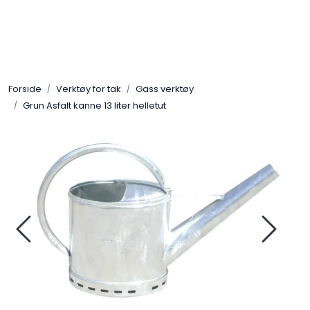
Skip to main content
Gassovner
Forside
Verktøy for tak
Gass verktøy
Koblingsmatriell
Grun Asfalt kanne 13 liter helletut
Regulatorer
Terrassevarmere
Marine & Caravan
Alarm/Sikkerhet
Oppvarming