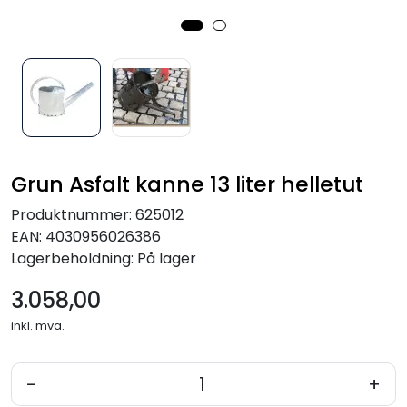
Verktøy for tak
Artikler
Alle produkter
Grun Asfalt kanne 13 liter helletut
Produktnummer:
625012
EAN:
4030956026386
Lagerbeholdning:
På lager
3.058,00
inkl. mva.
-
+