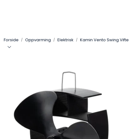
Skip to main content
Gassovner
Forside
Oppvarming
Elektrisk
Kamin Vento Swing Vifte
Koblingsmatriell
Regulatorer
Terrassevarmere
Marine & Caravan
Alarm/Sikkerhet
Oppvarming