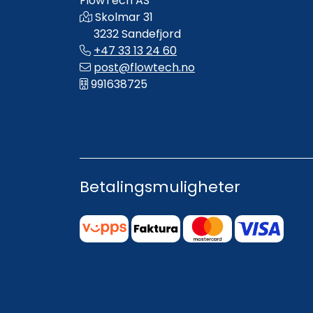
FlowTech AS
Skolmar 31
3232 Sandefjord
+47 33 13 24 60
post@flowtech.no
991638725
Betalingsmuligheter