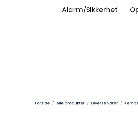
Skip to main content
Alarm/Sikkerhet
O
Facebook
Instagram
YouTube
Forside
Alle produkter
Diverse varer
Kemper