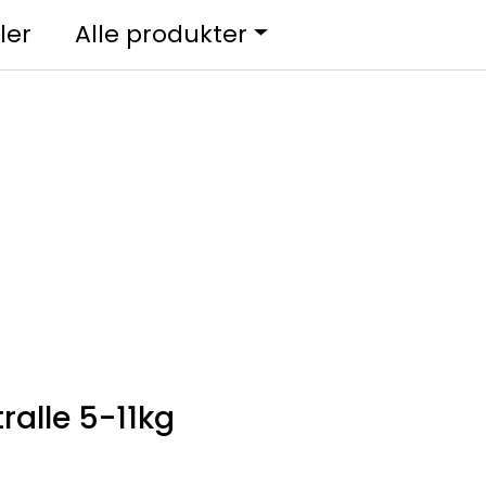
0
ler
Alle produkter
Kundesenter
Favoritter
Logg inn
ralle 5-11kg