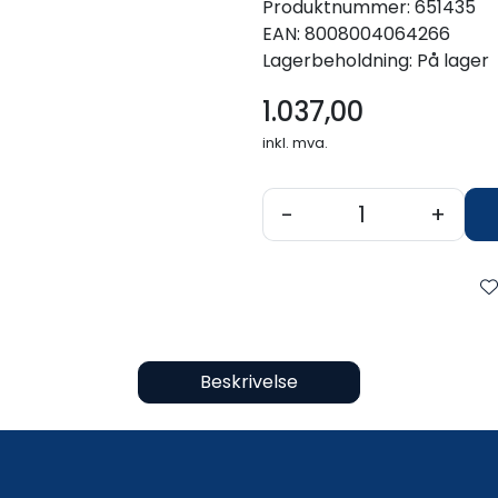
Produktnummer:
651435
EAN:
8008004064266
Lagerbeholdning:
På lager
1.037,00
inkl. mva.
-
+
Beskrivelse