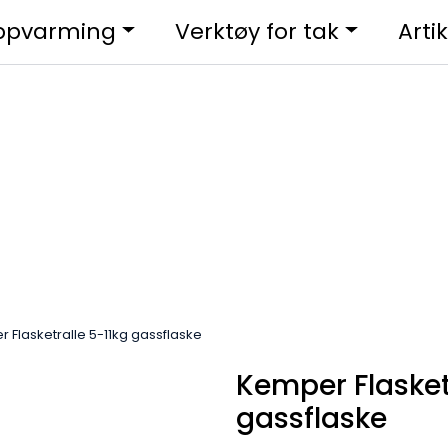
ppvarming
Verktøy for tak
Artik
 Flasketralle 5-11kg gassflaske
Kemper Flasket
gassflaske