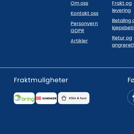
Om oss
Frakt og
levering
Kontakt oss
Betaling 
Personvern
kjøpsbet
GDPR
Retur og
Artikler
angreret
Fraktmuligheter
F