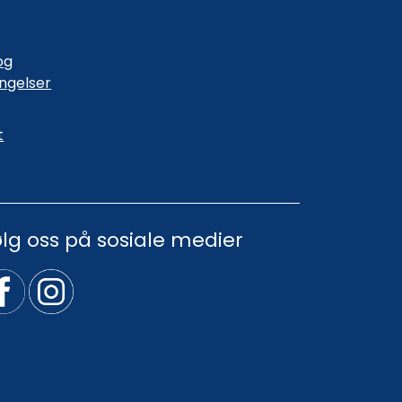
og
ingelser
t
ølg oss på sosiale medier