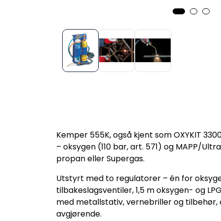
Kemper 555K, også kjent som OXYKIT 3300
– oksygen (110 bar, art. 571) og MAPP/Ult
propan eller Supergas.
Utstyrt med to regulatorer – én for oksyge
tilbakeslagsventiler, 1,5 m oksygen- og L
med metallstativ, vernebriller og tilbehør, 
avgjørende.