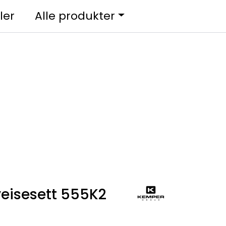
0
ler
Alle produkter
Kundesenter
Favoritter
Logg inn
eisesett 555K2