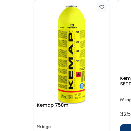
Kemp
SET
På la
Kemap 750ml
325
På lager