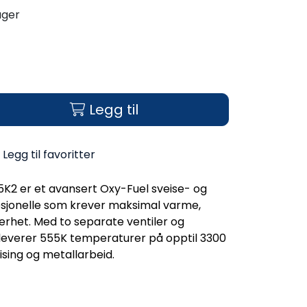
ager
Legg til
Legg til favoritter
5K2 er et avansert Oxy-Fuel sveise- og
fesjonelle som krever maksimal varme,
kkerhet. Med to separate ventiler og
leverer 555K temperaturer på opptil 3300
ising og metallarbeid.