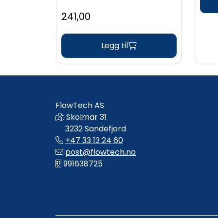
241,00
Legg til
FlowTech AS
Skolmar 31
3232 Sandefjord
+47 33 13 24 60
post@flowtech.no
991638725