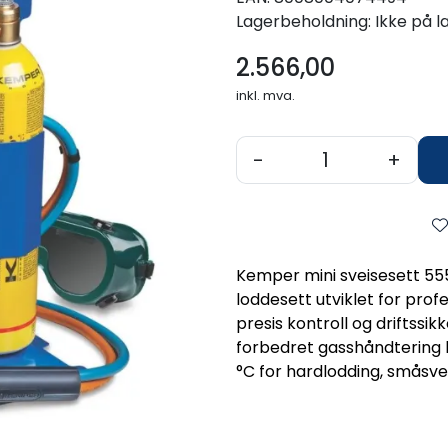
Lagerbeholdning:
Ikke på l
2.566,00
inkl. mva.
-
+
Kemper mini sveisesett 55
loddesett utviklet for pro
presis kontroll og driftssi
forbedret gasshåndtering 
°C for hardlodding, småsve