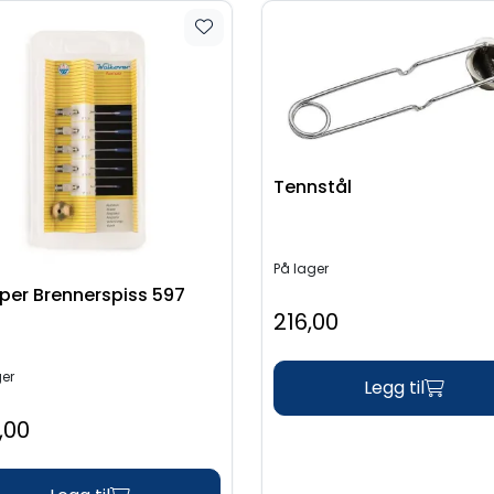
Tennstål
På lager
er Brennerspiss 597
T
216,00
ger
Legg til
,00