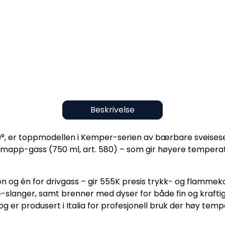
Beskrivelse
°, er toppmodellen i Kemper-serien av bærbare sveisese
ramapp-gass (750 ml, art. 580) – som gir høyere tempera
n og én for drivgass – gir 555K presis trykk- og flammekon
PG-slanger, samt brenner med dyser for både fin og kraf
og er produsert i Italia for profesjonell bruk der høy temp