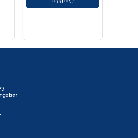
Legg til
og
ingelser
t