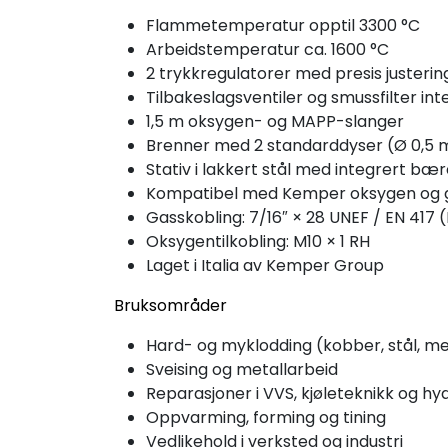
Flamme­temperatur opptil 3300 °C
Arbeidstemperatur ca. 1600 °C
2 trykkregulatorer med presis justeri
Tilbakeslagsventiler og smussfilter int
1,5 m oksygen- og MAPP-slanger
Brenner med 2 standarddyser (Ø 0,5
Stativ i lakkert stål med integrert b
Kompatibel med Kemper oksygen og 
Gasskobling: 7/16″ × 28 UNEF / EN 417 (
Oksygentilkobling: M10 × 1 RH
Laget i Italia av Kemper Group
Bruksområder
Hard- og myklodding (kobber, stål, m
Sveising og metallarbeid
Reparasjoner i VVS, kjøleteknikk og hyd
Oppvarming, forming og tining
Vedlikehold i verksted og industri