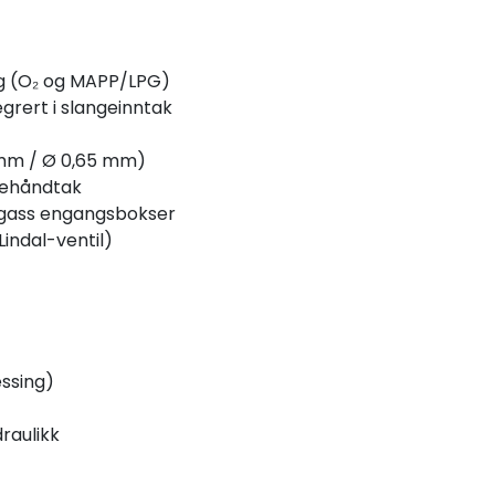
ng (O₂ og MAPP/LPG)
egrert i slangeinntak
 mm / Ø 0,65 mm)
ærehåndtak
gass engangsbokser
Lindal-ventil)
essing)
raulikk