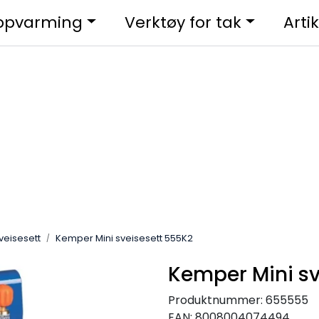
ppvarming
Verktøy for tak
Artik
sveisesett
Kemper Mini sveisesett 555K2
Kemper Mini sv
Produktnummer:
655555
EAN:
8008004074494