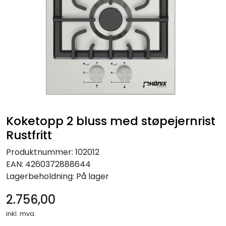
Verktøy for tak
Artikler
Alle produkter
Koketopp 2 bluss med støpejernrist
Rustfritt
Produktnummer:
102012
EAN:
4260372888644
Lagerbeholdning:
På lager
2.756,00
inkl. mva.