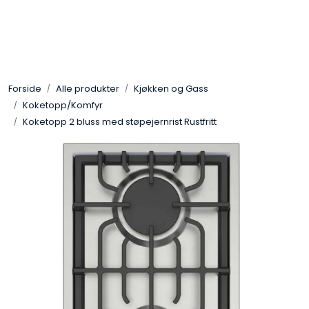
Skip to main content
Gassovner
Forside
Alle produkter
Kjøkken og Gass
Koblingsmatriell
Koketopp/Komfyr
Koketopp 2 bluss med støpejernrist Rustfritt
Regulatorer
Terrassevarmere
Marine & Caravan
Alarm/Sikkerhet
Oppvarming