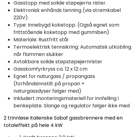
Gasstopp med solide støpejerns rister.
Elektronisk enhånds tenning (via strømkabel
220V)
Type: Innebygd koketopp. (Også egnet som
frittstående koketopp med gummiben)
Materiale: Rustfritt stål
Termoelektrisk tennsikring: Automatisk utkobling
når flammen slukker
Avtakbare solide støpstøpejernrister
Gasskomfyrkryss ca. 12 x 12 cm
Egnet for naturgass / propangass
(forhåndsinnstilt på propan +
naturgassdyser følger med)
Inkludert monteringsmateriell for innfelling i
benkeplate. Slange og regulator følger ikke med
2 trinnløse italienske Sabaf gassbrennere med en
totaleffekt på hele 4 kW