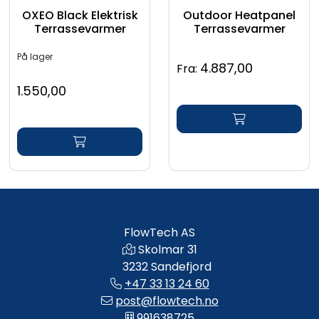
OXEO Black Elektrisk
Outdoor Heatpanel
Terrassevarmer
Terrassevarmer
På lager
4.887,00
Fra:
1.550,00
FlowTech AS
Skolmar 31
3232 Sandefjord
+47 33 13 24 60
post@flowtech.no
991638725