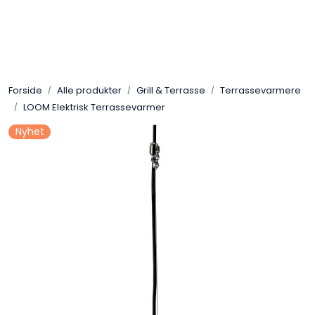
Skip to main content
Gassovner
Forside
Alle produkter
Grill & Terrasse
Terrassevarmere
Koblingsmatriell
LOOM Elektrisk Terrassevarmer
Nyhet
Regulatorer
Terrassevarmere
Marine & Caravan
Alarm/Sikkerhet
Oppvarming