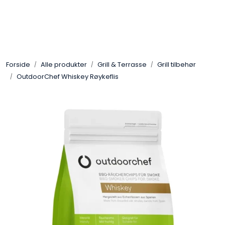
Skip to main content
Gassovner
Forside
Alle produkter
Grill & Terrasse
Grill tilbehør
Koblingsmatriell
OutdoorChef Whiskey Røykeflis
Regulatorer
Terrassevarmere
Marine & Caravan
Alarm/Sikkerhet
Oppvarming