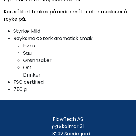
Kan såklart brukes på andre måter eller maskiner å
røyke på.
Styrke: Mild
Røyksmak: Sterk aromatisk smak
Høns
Sau
Grønnsaker
Ost
Drinker
FSC certified
750 g
FlowTech AS
Skolmar 31
3232 Sandefjord