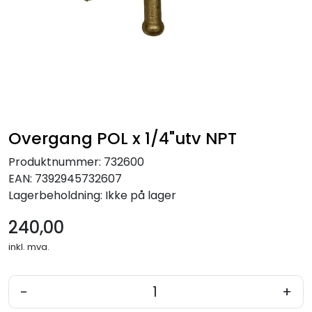
Verktøy for tak
Artikler
Alle produkter
Overgang POL x 1/4"utv NPT
Produktnummer:
732600
EAN:
7392945732607
Lagerbeholdning:
Ikke på lager
240,00
inkl. mva.
-
+