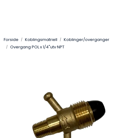
Skip to main content
Gassovner
Forside
Koblingsmatriell
Koblinger/overganger
Koblingsmatriell
Overgang POL x 1/4"utv NPT
Regulatorer
Terrassevarmere
Marine & Caravan
Alarm/Sikkerhet
Oppvarming