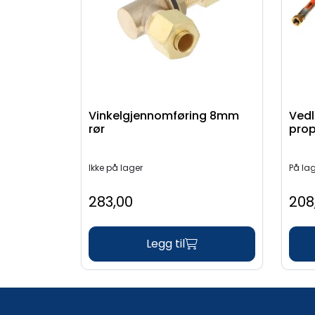
Vinkelgjennomføring 8mm
Vedl
rør
pro
Ikke på lager
På la
283,00
208
Legg til