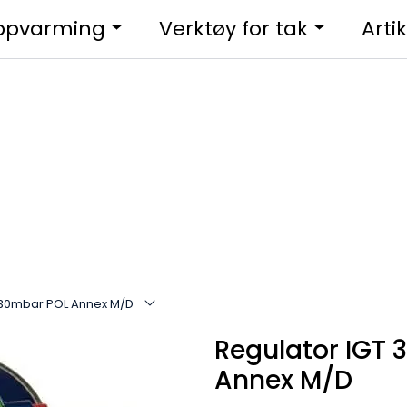
ppvarming
Verktøy for tak
Artik
 30mbar POL Annex M/D
Regulator IGT
Annex M/D