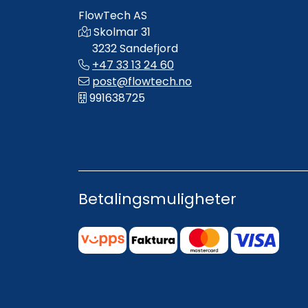
FlowTech AS
Skolmar 31
3232 Sandefjord
+47 33 13 24 60
post@flowtech.no
991638725
Betalingsmuligheter