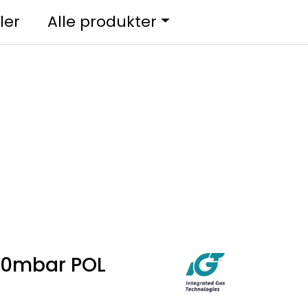
0
ler
Alle produkter
Kundesenter
Favoritter
Logg inn
 30mbar POL