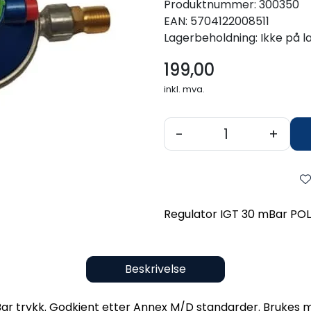
Produktnummer:
300350
EAN:
5704122008511
Lagerbeholdning:
Ikke på l
199,00
inkl. mva.
-
+
Regulator IGT 30 mBar PO
Beskrivelse
ar trykk. Godkjent etter Annex M/D standarder. Brukes m