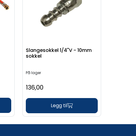
Slangesokkel 1/4"V - 10mm
sokkel
På lager
136,00
Legg til