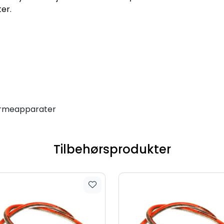
er.
varmeapparater
Tilbehørsprodukter