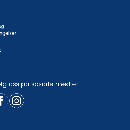
og
ingelser
t
ølg oss på sosiale medier