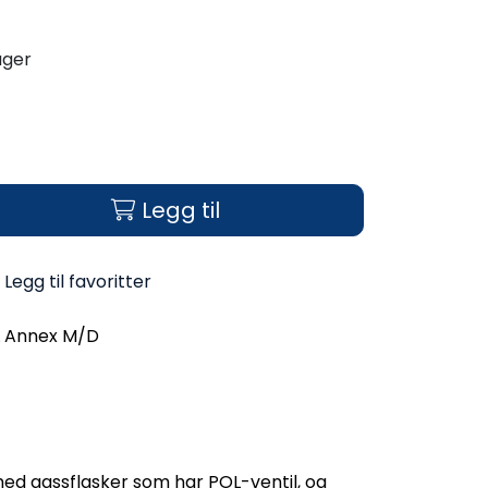
ager
Legg til
Legg til favoritter
L Annex M/D
ed gassflasker som har POL-ventil, og