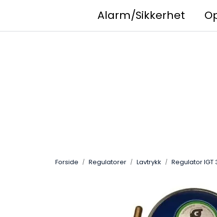
Skip to main content
Alarm/Sikkerhet
O
Facebook
Instagram
YouTube
Forside
Regulatorer
Lavtrykk
Regulator IGT