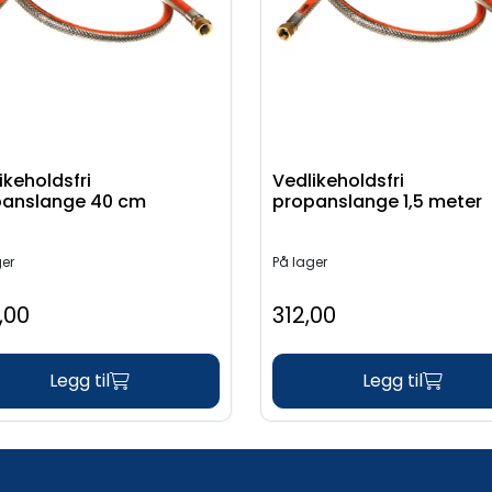
ikeholdsfri
Vedlikeholdsfri
panslange 40 cm
propanslange 1,5 meter
ger
På lager
,00
312,00
Legg til
Legg til