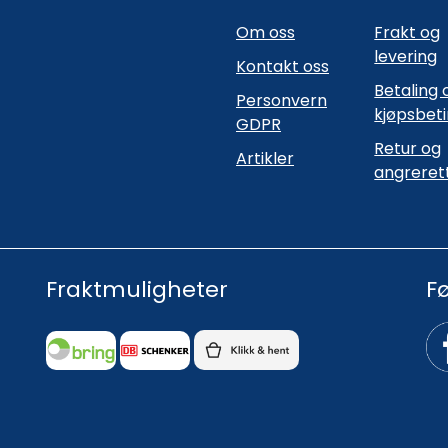
Om oss
Frakt og
levering
Kontakt oss
Betaling 
Personvern
kjøpsbet
GDPR
Retur og
Artikler
angreret
Fraktmuligheter
F