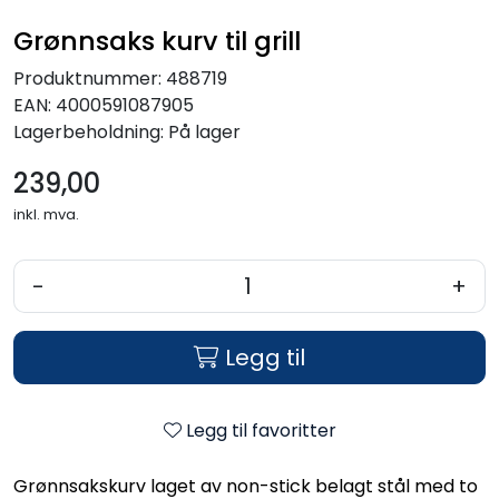
Verktøy for tak
Grønnsaks kurv til grill
Produktnummer:
488719
Artikler
EAN:
4000591087905
Lagerbeholdning:
På lager
Alle produkter
239,00
inkl. mva.
-
+
Legg til
Legg til favoritter
Grønnsakskurv laget av non-stick belagt stål med to