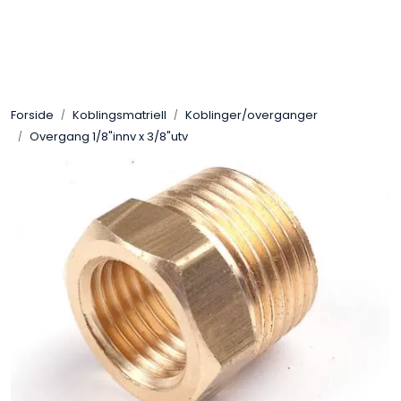
Skip to main content
Gassovner
Forside
Koblingsmatriell
Koblinger/overganger
Koblingsmatriell
Overgang 1/8"innv x 3/8"utv
Regulatorer
Terrassevarmere
Marine & Caravan
Alarm/Sikkerhet
Oppvarming