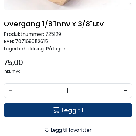
Verktøy for tak
Overgang 1/8"innv x 3/8"utv
Artikler
Produktnummer:
725129
Alle produkter
EAN:
7071696112615
Lagerbeholdning:
På lager
75,00
inkl. mva.
-
+
Legg til
Legg til favoritter