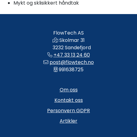
Mykt og sklisikkert håndtak
FlowTech AS
Skolmar 31
3232 Sandefjord
+47 33 13 24 60
post@flowtech.no
991638725
Om oss
Kontakt oss
Personvern GDPR
Artikler