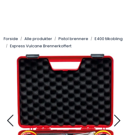
Skip to main content
Gassovner
Forside
Alle produkter
Pistol brennere
E400 tilkobling
Koblingsmatriell
Express Vulcane Brennerkoffert
Regulatorer
Terrassevarmere
Marine & Caravan
Alarm/Sikkerhet
Oppvarming